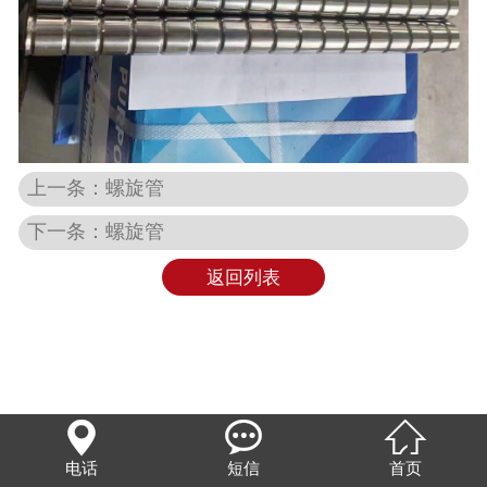
上一条：螺旋管
下一条：螺旋管
返回列表



电话
短信
首页